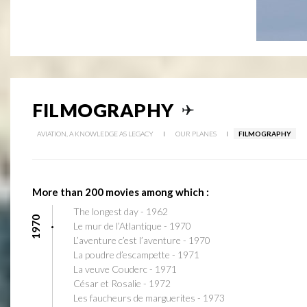
FILMOGRAPHY
AVIATION, A KNOWLEDGE AS LEGACY
OUR PLANES
FILMOGRAPHY
More than 200 movies among which :
The longest day - 1962
1970
Le mur de l’Atlantique - 1970
L’aventure c’est l’aventure - 1970
La poudre d’escampette - 1971
La veuve Couderc - 1971
César et Rosalie - 1972
Les faucheurs de marguerites - 1973