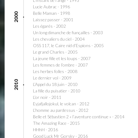
L’Instant de l’ange - 1993
Lucie Aubrac - 1996
Belle Maman - 1998
2000
Laissez passer - 2001
Les égarés - 2002
Un long dimanche de fiançailles - 2003
Les chevaliers du ciel - 2004
OSS 117, le Caire nid d’Espions - 2005
Le grand Charles - 2005
La jeune fille et les loups - 2007
Les femmes de l’ombre - 2007
Les herbes folles - 2008
Le dernier vol - 2009
2010
L’Appel du 18 juin - 2010
La fille du puisatier - 2010
L’or noir - 2011
Eyjafjallojokul, le volcan - 2012
L’homme au pardessus - 2012
Belle et Sébastien 2 « l’aventure continue » - 2014
The Amazing Race - 2015
HHhH - 2016
Good Luck Mr Gorsky - 2016