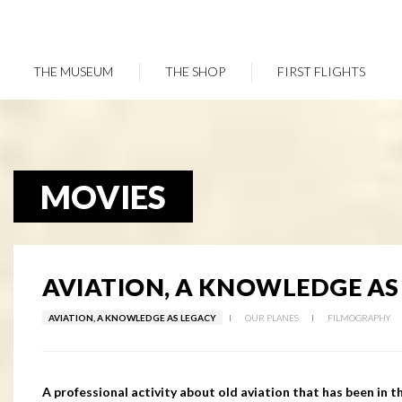
THE MUSEUM
THE SHOP
FIRST FLIGHTS
Skip
to
main
content
MOVIES
AVIATION, A KNOWLEDGE AS
AVIATION, A KNOWLEDGE AS LEGACY
OUR PLANES
FILMOGRAPHY
A professional activity about old aviation that has been in t