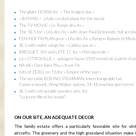
The glider HORSA for « The longest day »
« BATARD » : a fully created plane for the movie
The TV MOVIE « Le Temps des As »
The SE 5 for « L’As des As » with Jean-Paul Belmondo, full acroba
FOKKER TRIPLAN pour « L’As des As », flying in Biplane et Mono
SE 5 with water wings for « L’adieu aux as »
BREGUET XIV and LATE 17, for « l’Aéropostale »
La « CITROUILLE » : autogyre façon 1920 construit à partir d’
NA 68 « Dien Bien Phu », from T6
Kits of ZERO, on T6 for « Empire of the sun »
The versatile BOEING STEARMAN: Interchangeable tail,
Camera mount, Wing Walker pylone, 14-18 machine gun turret
SE 5 with retractable wooden skis, for
"La jeune fille et les loups"
ON OUR SITE, AN ADEQUATE DECOR
The family estate offers a particularly favorable site for vin
aircrafts. The greenery and the high grassland situation make i